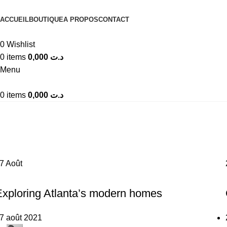
ACCUEIL
BOUTIQUE
A PROPOS
CONTACT
0
Wishlist
0
items
0,000
د.ت
Menu
0
items
0,000
د.ت
Tag Archives: Guide
Home
Posts Tagged "Guide"
27
Août
DECORATION
Exploring Atlanta’s modern homes
7 août 2021