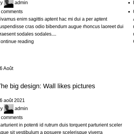
y
admin
comments
ivamus enim sagittis aptent hac mi dui a per aptent
uspendisse cras odio bibendum augue rhoncus laoreet dui
raesent sodales sodales....
ontinue reading
26
Août
DESIGN TRENDS
he big design: Wall likes pictures
6 août 2021
y
admin
comments
arturient in potenti id rutrum duis torquent parturient sceler
sque sit vestibulum a posuere scelerisque viverra