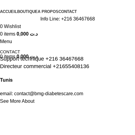
ACCUEIL
BOUTIQUE
A PROPOS
CONTACT
Info Line: +216 36467668
0
Wishlist
0
items
0,000
د.ت
Menu
CONTACT
0
items
0,000
د.ت
Support technique +216 36467668
Directeur commercial +21655408136
Tunis
email: contact@bmg-diabetescare.com
See More About