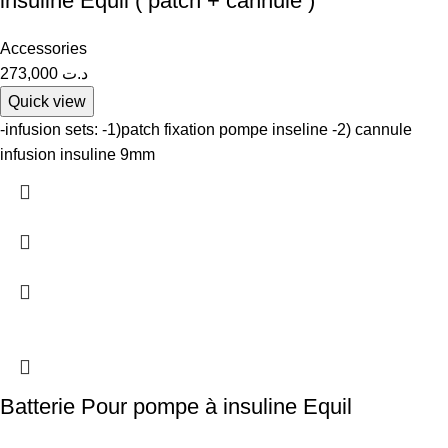
insuline Equil ( patch + cannule )
Accessories
273,000
د.ت
Quick view
-infusion sets: -1)patch fixation pompe inseline -2) cannule
infusion insuline 9mm
Batterie Pour pompe à insuline Equil