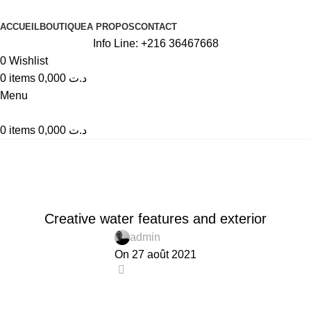
ACCUEIL
BOUTIQUE
A PROPOS
CONTACT
Info Line: +216 36467668
0
Wishlist
0
items
0,000
د.ت
Menu
0
items
0,000
د.ت
Blog
Home
Decoration
DECORATION
Creative water features and exterior
admin
On 27 août 2021
0