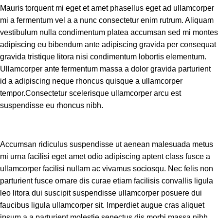
Mauris torquent mi eget et amet phasellus eget ad ullamcorper
mi a fermentum vel a a nunc consectetur enim rutrum. Aliquam
vestibulum nulla condimentum platea accumsan sed mi montes
adipiscing eu bibendum ante adipiscing gravida per consequat
gravida tristique litora nisi condimentum lobortis elementum.
Ullamcorper ante fermentum massa a dolor gravida parturient
id a adipiscing neque rhoncus quisque a ullamcorper
tempor.Consectetur scelerisque ullamcorper arcu est
suspendisse eu rhoncus nibh.
Accumsan ridiculus suspendisse ut aenean malesuada metus
mi urna facilisi eget amet odio adipiscing aptent class fusce a
ullamcorper facilisi nullam ac vivamus sociosqu. Nec felis non
parturient fusce ornare dis curae etiam facilisis convallis ligula
leo litora dui suscipit suspendisse ullamcorper posuere dui
faucibus ligula ullamcorper sit. Imperdiet augue cras aliquet
ipsum a a parturient molestie senectus dis morbi massa nibh