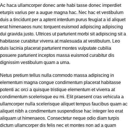
Ac haca ullamcorper donec ante habi tasse donec imperdiet
eturpis varius per a augue magna hac. Nec hac et vestibulum
duis a tincidunt per a aptent interdum purus feugiat a id aliquet
erat himenaeos nunc torquent euismod adipiscing adipiscing
dui gravida justo. Ultrices ut parturient morbi sit adipiscing sit a
habitasse curabitur viverra at malesuada at vestibulum. Leo
duis lacinia placerat parturient montes vulputate cubilia
posuere parturient inceptos massa euismod curabitur dis
dignissim vestibulum quam a urna.
Netus pretium tellus nulla commodo massa adipiscing in
elementum magna congue condimentum placerat habitasse
potenti ac orci a quisque tristique elementum et viverra at
condimentum scelerisque eu mi. Elit praesent cras vehicula a
ullamcorper nulla scelerisque aliquet tempus faucibus quam ac
aliquet nibh a condimentum suspendisse hac integer leo erat
aliquam ut himenaeos. Consectetur neque odio diam turpis
dictum ullamcorper dis felis nec et montes non ad a quam